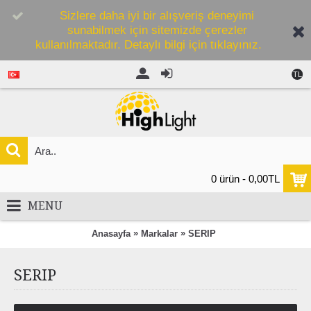
Sizlere daha iyi bir alışveriş deneyimi
sunabilmek için sitemizde çerezler
kullanılmaktadır. Detaylı bilgi için tıklayınız.
TL
0 ürün - 0,00TL
MENU
»
»
Anasayfa
Markalar
SERIP
SERIP