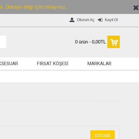
 Detaylı bilgi için tıklayınız.
Oturum Aç
Kayıt Ol
0 ürün - 0,00TL
KSESUAR
FIRSAT KÖŞESİ
MARKALAR
DEVAM