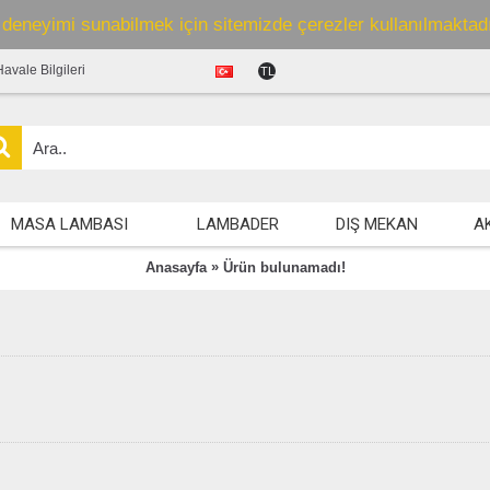
ş deneyimi sunabilmek için sitemizde çerezler kullanılmaktadır.
Havale Bilgileri
TL
MASA LAMBASI
LAMBADER
DIŞ MEKAN
A
»
Anasayfa
Ürün bulunamadı!