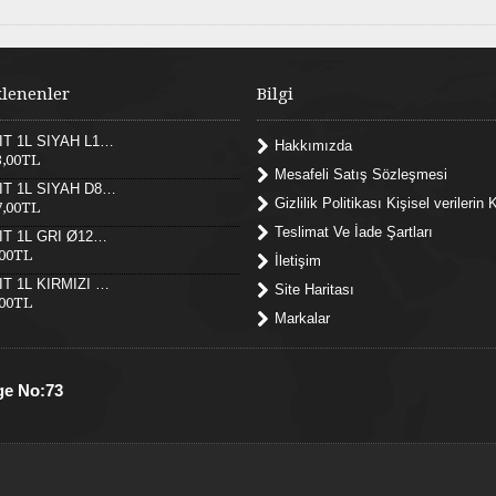
klenenler
Bilgi
SARKIT 1L SİYAH L121XW30XH25 CM LED 55W 3000K
Hakkımızda
3,00TL
Mesafeli Satış Sözleşmesi
SARKIT 1L SİYAH D82XH25 CM LED 52W 3000K
Gizlilik Politikası Kişisel verileri
7,00TL
Teslimat Ve İade Şartları
SARKIT 1L GRİ Ø12X17XH180 CM LED 12W
,00TL
İletişim
SARKIT 1L KIRMIZI Ø12X17XH180 CM LED 12W
Site Haritası
,00TL
Markalar
ge No:73