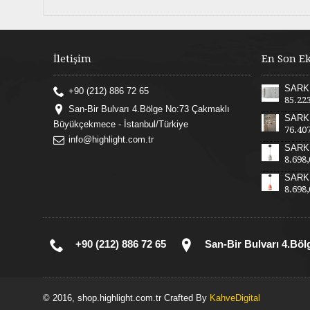
İletişim
En Son E
+90 (212) 886 72 65
85.22
San-Bir Bulvarı 4.Bölge No:73 Çakmaklı
Büyükçekmece - İstanbul/Türkiye
76.40
info@highlight.com.tr
8.698
8.698
+90 (212) 886 72 65
San-Bir Bulvarı 4.Böl
© 2016, shop.highlight.com.tr Crafted By
KahveDigital