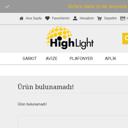
Sizlere daha iyi bir alışveri
Ana Sayfa
Favorilerim
Hesabım
Sepetim
SARKIT
AVIZE
PLAFONYER
APLIK
Ürün bulunamadı!
Ürün bulunamadı!