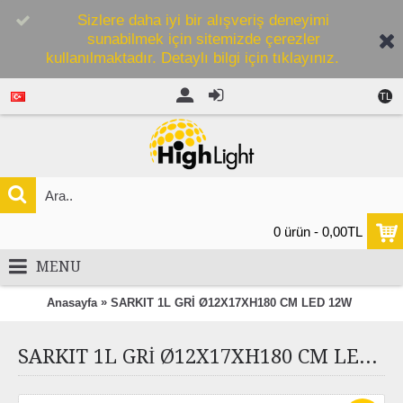
Sizlere daha iyi bir alışveriş deneyimi
sunabilmek için sitemizde çerezler
kullanılmaktadır. Detaylı bilgi için tıklayınız.
TL
0 ürün - 0,00TL
MENU
»
Anasayfa
SARKIT 1L GRİ Ø12X17XH180 CM LED 12W
SARKIT 1L GRİ Ø12X17XH180 CM LED 12W