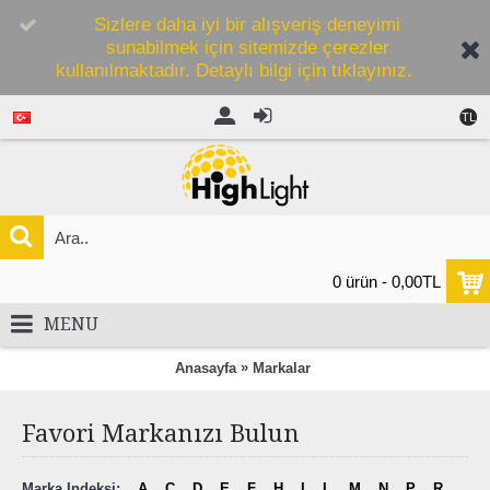
Sizlere daha iyi bir alışveriş deneyimi
sunabilmek için sitemizde çerezler
kullanılmaktadır. Detaylı bilgi için tıklayınız.
TL
0 ürün - 0,00TL
MENU
»
Anasayfa
Markalar
Favori Markanızı Bulun
Marka Indeksi:
A
C
D
E
F
H
I
L
M
N
P
R