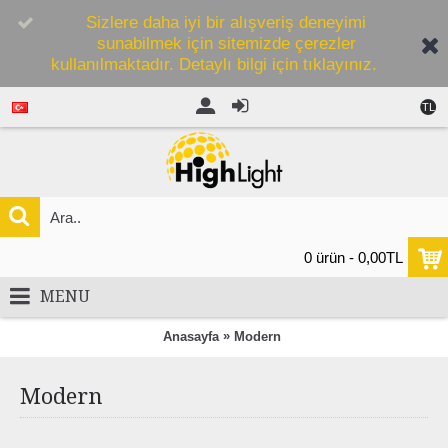
Sizlere daha iyi bir alışveriş deneyimi
sunabilmek için sitemizde çerezler
kullanılmaktadır. Detaylı bilgi için tıklayınız.
TL
0 ürün - 0,00TL
MENU
»
Anasayfa
Modern
Modern